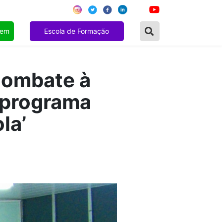
gem
Escola de Formação
combate à
o programa
la’