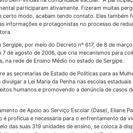
ental participaram ativamente. Fizeram muitas perg
de certo modo, acabam tendo contato. Eles também 
as informações e protagonistas no processo de reduç
tora.
o Sergipe, por meio do Decreto nº 617, de 8 de març
de 7 de agosto de 2006, que cria mecanismos para coib
es, na rede de Ensino Médio no estado de Sergipe.
re as secretarias de Estado de Políticas para as Mul
 divulgar a Lei Maria da Penha nas escolas estaduais 
reitos humanos e promovendo a denúncia de casos de
amento de Apoio ao Serviço Escolar (Dase), Eliane Pa
o é profícua e necessária para o enfrentamento da vi
eio das suas 319 unidades de ensino, se coloca à disp