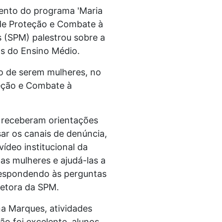
mento do programa 'Maria
a de Proteção e Combate à
s (SPM) palestrou sobre a
os do Ensino Médio.
to de serem mulheres, no
oteção e Combate à
m receberam orientações
ar os canais de denúncia,
ídeo institucional da
as mulheres e ajudá-las a
respondendo às perguntas
retora da SPM.
na Marques, atividades
o foi excelente, alunos