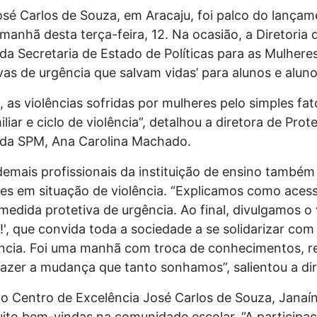
osé Carlos de Souza, em Aracaju, foi palco do lança
a manhã desta terça-feira, 12. Na ocasião, a Diretori
 da Secretaria de Estado de Políticas para as Mulhere
vas de urgência que salvam vidas’ para alunos e alun
 as violências sofridas por mulheres pelo simples fa
iar e ciclo de violência”, detalhou a diretora de Pr
r da SPM, Ana Carolina Machado.
demais profissionais da instituição de ensino també
es em situação de violência. “Explicamos como acess
edida protetiva de urgência. Ao final, divulgamos o v
, que convida toda a sociedade a se solidarizar com 
ência. Foi uma manhã com troca de conhecimentos, 
razer a mudança que tanto sonhamos”, salientou a di
do Centro de Excelência José Carlos de Souza, Janaí
to bem-vindas na comunidade escolar. “A participaçã