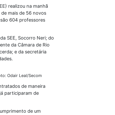
SEE) realizou na manhã
e de mais de 56 novos
á são 604 professores
da SEE, Socorro Neri; do
idente da Câmara de Rio
cerda; e da secretária
dades.
to: Odair Leal/Secom
ntratados de maneira
 já participaram de
 cumprimento de um