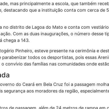
ade, mas principalmente a escola, que também receb
sse, destacando que a instituição conta com cerca de 
a no distrito de Lagoa do Mato e conta com vestiári
minação. Com as duas inaugurações, o número desse t
já chega a 143.
Rogério Pinheiro, esteve presente na cerimônia e des
 parabenizar todos os desportistas, pois essas Areni
 o convívio das famílias nas comunidades onde estão 
ada
Governo do Ceará em Bela Cruz foi a passagem molhad
is segurança aos moradores da região, especialment
etros de passagem, além de 24 metros de rampa em 