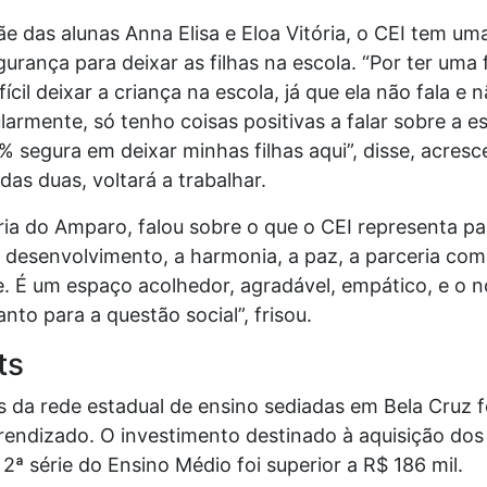
e das alunas Anna Elisa e Eloa Vitória, o CEI tem um
gurança para deixar as filhas na escola. “Por ter uma 
ícil deixar a criança na escola, já que ela não fala e
larmente, só tenho coisas positivas a falar sobre a es
% segura em deixar minhas filhas aqui”, disse, acres
as duas, voltará a trabalhar.
ria do Amparo, falou sobre o que o CEI representa p
 desenvolvimento, a harmonia, a paz, a parceria com a
. É um espaço acolhedor, agradável, empático, e o n
to para a questão social”, frisou.
ts
as da rede estadual de ensino sediadas em Bela Cru
aprendizado. O investimento destinado à aquisição d
 2ª série do Ensino Médio foi superior a R$ 186 mil.