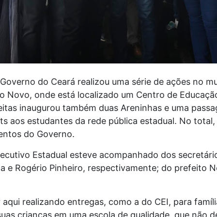
o Governo do Ceará realizou uma série de ações no mu
 Novo, onde está localizado um Centro de Educação I
eitas inaugurou também duas Areninhas e uma pass
ets aos estudantes da rede pública estadual. No total
entos do Governo.
xecutivo Estadual esteve acompanhado dos secretári
la e Rogério Pinheiro, respectivamente; do prefeito 
r aqui realizando entregas, como a do CEI, para famíl
uas crianças em uma escola de qualidade, que não de