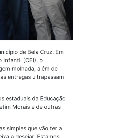
nicípio de Bela Cruz. Em
nfantil (CEI), o
agem molhada, além de
, as entregas ultrapassam
os estaduais da Educação
Netim Morais e de outras
ias simples que vão ter a
ixa a desejar. Estamos