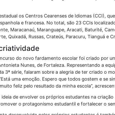
stadual os Centros Cearenses de Idiomas (CCI), qu
espanhola e francesa. No total, são 23 CCIs localiza
onte, Maracanaú, Maranguape, Aracati, Baturité, Cam
rte, Quixadá, Russas, Crateús, Paracuru, Tianguá e Cr
criatividade
curso do novo fardamento escolar foi criado por u
Antonieta Nunes, de Fortaleza. Representando a equ
a 3ª série, falaram sobre a alegria de ter criado o 
 “Está uma emoção. Espero que todos gostem e se si
uito feliz pelo resultado da minha escola”, acrescen
ideia de envolver os próprios estudantes na criação
 promover o protagonismo estudantil e fortalecer o s
nto desenvolvido pelos próprios estudantes é tamb