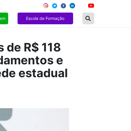
gem
Escola de Formação
s de R$ 118
rdamentos e
ede estadual