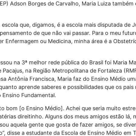
EEP) Adson Borges de Carvalho, Maria Luiza também é
 escola que, digamos, é a escola mais disputada de Ju
ensamento de que não vai passar. Para o meu futuro
er Enfermagem ou Medicina, minha área é a Obstetríc
sou na 3ª melhor rede pública do Brasil foi Maria Mar
 Pacajus, na Região Metropolitana de Fortaleza (RMF
asa Antônia Francisca, Maria faz do Ensino Médio u
quanto aprende saberes e possibilidades que os pai
o Ensino Fundamental.
to bom [o Ensino Médio]. Achei que seria muito estr
térias direitinho. Alguns dos meus amigos estão lá, 
 sou aquela gente que gosta de fazer amigos, se div
o”, disse a estudante da Escola de Ensino Médio em 