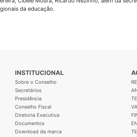
ereira, Cibele Moura, Ricardo Nezinho, além da secre
egionais da educação.
INSTITUCIONAL
A
Sobre o Conselho
R
Secretários
AN
Presidência
T
Conselho Fiscal
V
Diretoria Executiva
F
Documentos
E
Download da marca
T