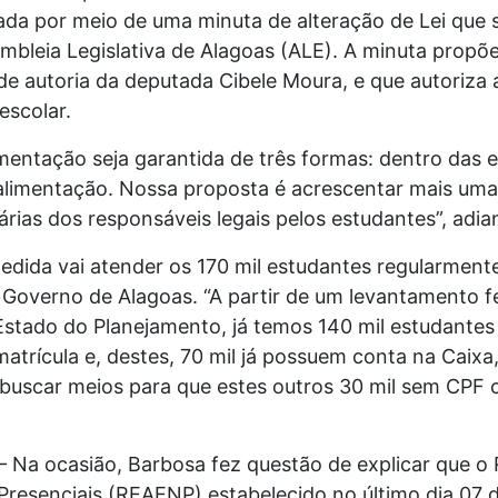
izada por meio de uma minuta de alteração de Lei que
mbleia Legislativa de Alagoas (ALE). A minuta propõe
 de autoria da deputada Cibele Moura, e que autoriza
escolar.
limentação seja garantida de três formas: dentro das
 alimentação. Nossa proposta é acrescentar mais uma
rias dos responsáveis legais pelos estudantes”, adi
edida vai atender os 170 mil estudantes regularment
 Governo de Alagoas. “A partir de um levantamento f
 Estado do Planejamento, já temos 140 mil estudante
atrícula e, destes, 70 mil já possuem conta na Caixa, 
buscar meios para que estes outros 30 mil
sem CPF 
– Na ocasião, Barbosa fez questão de explicar que o
Presenciais (REAENP) estabelecido no último dia 07 de