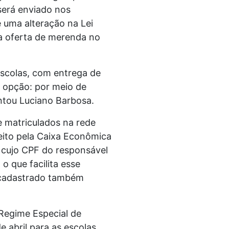
 será enviado nos
 uma alteração na Lei
 a oferta de merenda no
 escolas, com entrega de
 opção: por meio de
antou Luciano Barbosa.
e matriculados na rede
eito pela Caixa Econômica
s cujo CPF do responsável
o que facilita esse
cadastrado também
 Regime Especial de
 abril para as escolas