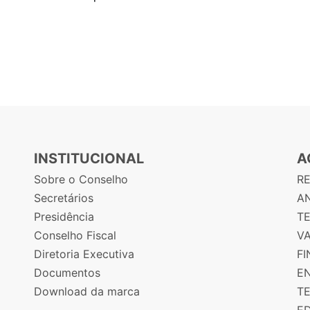
INSTITUCIONAL
A
Sobre o Conselho
R
Secretários
AN
Presidência
T
Conselho Fiscal
V
Diretoria Executiva
F
Documentos
E
Download da marca
T