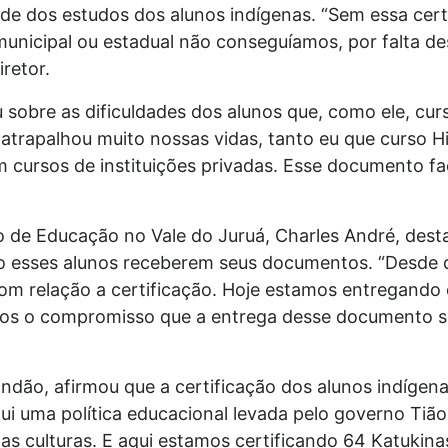
e dos estudos dos alunos indígenas. “Sem essa certi
municipal ou estadual não conseguíamos, por falta
retor.
 sobre as dificuldades dos alunos que, como ele, cur
o atrapalhou muito nossas vidas, tanto eu que curso H
cursos de instituições privadas. Esse documento fac
 de Educação no Vale do Juruá, Charles André, desta
ano esses alunos receberem seus documentos. “Desde
om relação a certificação. Hoje estamos entregando o
os o compromisso que a entrega desse documento será
dão, afirmou que a certificação dos alunos indígenas
i uma política educacional levada pelo governo Tião
 as culturas. E aqui estamos certificando 64 Katukin