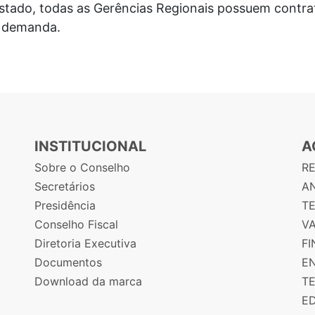
tado, todas as Gerências Regionais possuem contrat
 demanda.
INSTITUCIONAL
A
Sobre o Conselho
R
Secretários
AN
Presidência
T
Conselho Fiscal
V
Diretoria Executiva
F
Documentos
E
Download da marca
T
E