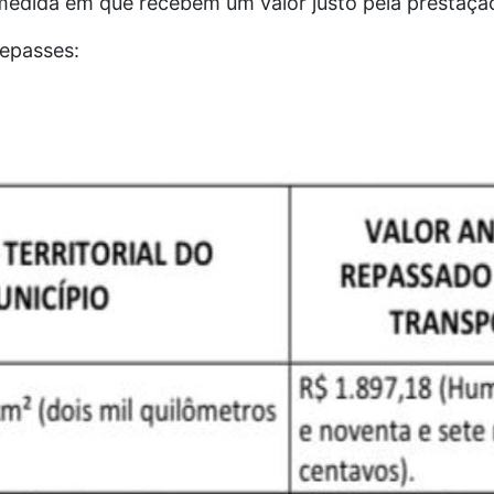
edida em que recebem um valor justo pela prestação 
repasses: