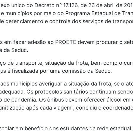
exo único do Decreto nº 17.126, de 26 de abril de 201
 e municípios por meio do Programa Estadual de Tra
e gerenciamento e controle dos serviços de transpor
das em fazer adesão ao PROETE devem procurar o set
de da Seduc.
iço de transporte, situação da frota, bem como o c
bus é fiscalizada por uma comissão da Seduc.
 aos municípios averiguar a situação da frota, se o 
 é adequada. Os protocolos sanitários continuam send
o de pandemia. Os ônibus devem oferecer álcool em 
nitização após cada viagem”, concluiu o coordenado
scolar em benefício dos estudantes da rede estadual