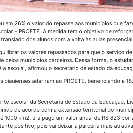
ou em 26% o valor do repasse aos municípios que fa
colar – PROETE. A medida tem o objetivo de reforçar
translado dos alunos com a volta às aulas presencia
equilibrar os valores repassados para que o serviço d
e pelos municípios parceiros. Dessa forma, o estudan
é a escola”, afirmou o secretário de estado da educa
os piauienses aderiram ao PROETE, beneficiando a 18
te escolar da Secretaria de Estado da Educação, Lívi
finido de acordo com a extensão territorial do municí
é 1000 km2, era pago um valor anual de R$ 823 por a
ante positivo, pois vai deixar a parceria mais atrativ