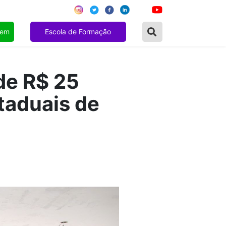
gem
Escola de Formação
de R$ 25
taduais de