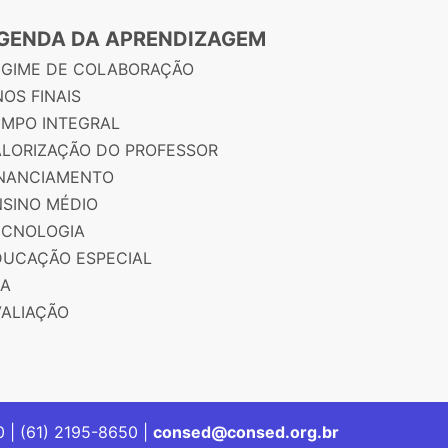
GENDA DA APRENDIZAGEM
EGIME DE COLABORAÇÃO
OS FINAIS
EMPO INTEGRAL
ALORIZAÇÃO DO PROFESSOR
INANCIAMENTO
NSINO MÉDIO
ECNOLOGIA
DUCAÇÃO ESPECIAL
JA
VALIAÇÃO
00 | (61) 2195-8650 |
consed@consed.org.br