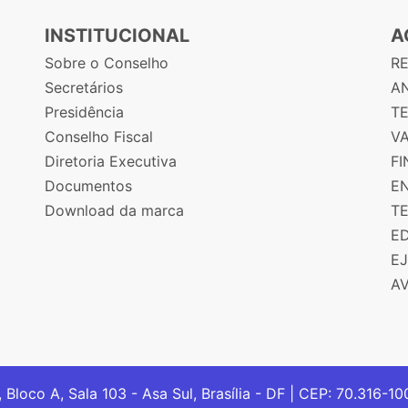
INSTITUCIONAL
A
Sobre o Conselho
R
Secretários
AN
Presidência
T
Conselho Fiscal
V
Diretoria Executiva
F
Documentos
E
Download da marca
T
E
E
A
, Bloco A, Sala 103 - Asa Sul, Brasília - DF | CEP: 70.316-1