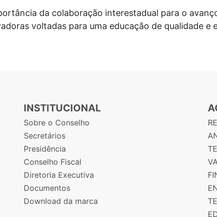
ortância da colaboração interestadual para o avanço
vadoras voltadas para uma educação de qualidade e e
INSTITUCIONAL
A
Sobre o Conselho
R
Secretários
AN
Presidência
T
Conselho Fiscal
V
Diretoria Executiva
F
Documentos
E
Download da marca
T
E