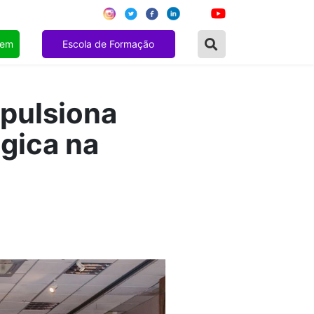
gem
Escola de Formação
pulsiona
gica na