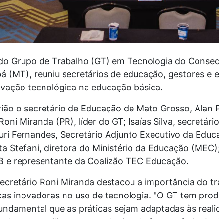
do Grupo de Trabalho (GT) em Tecnologia do Consed,
(MT), reuniu secretários de educação, gestores e es
ovação tecnológica na educação básica.
rião o secretário de Educação de Mato Grosso, Alan 
oni Miranda (PR), líder do GT; Isaías Silva, secretá
auri Fernandes, Secretário Adjunto Executivo da Edu
 Stefani, diretora do Ministério da Educação (MEC); 
EB e representante da Coalizão TEC Educação.
ecretário Roni Miranda destacou a importância do tr
cas inovadoras no uso de tecnologia. "O GT tem pro
undamental que as práticas sejam adaptadas às realid