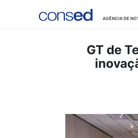
AGÊNCIA DE NO
GT de T
inovaç