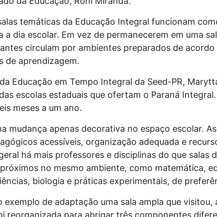
tado da Educação, Roni Miranda.
salas temáticas da Educação Integral funcionam com
a a dia escolar. Em vez de permanecerem em uma sala
udantes circulam por ambientes preparados de acor
as de aprendizagem.
da Educação em Tempo Integral da Seed-PR, Marytta
das escolas estaduais que ofertam o Paraná Integral
seis meses a um ano.
ma mudança apenas decorativa no espaço escolar. As 
edagógicos acessíveis, organização adequada e recur
al há mais professores e disciplinas do que salas di
próximos no mesmo ambiente, como matemática, edu
ncias, biologia e práticas experimentais, de preferên
 exemplo de adaptação uma sala ampla que visitou, 
foi reorganizada para abrigar três componentes difer