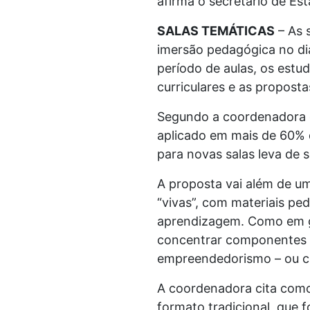
afirma o secretário de Es
SALAS TEMÁTICAS
– As 
imersão pedagógica no di
período de aulas, os est
curriculares e as propost
Segundo a coordenadora 
aplicado em mais de 60% 
para novas salas leva de 
A proposta vai além de u
“vivas”, com materiais p
aprendizagem. Como em ger
concentrar componentes 
empreendedorismo – ou ciê
A coordenadora cita como
formato tradicional, que 