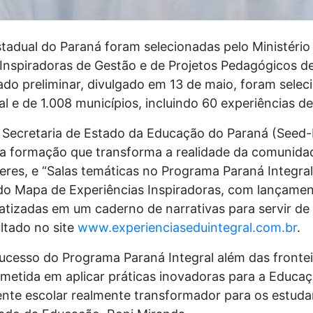
estadual do Paraná foram selecionadas pelo Ministér
 Inspiradoras de Gestão e de Projetos Pedagógicos d
ado preliminar, divulgado em 13 de maio, foram selec
al e de 1.008 municípios, incluindo 60 experiências 
la Secretaria de Estado da Educação do Paraná (Seed
a formação que transforma a realidade da comunidade
beres, e “Salas temáticas no Programa Paraná Integral”
 do Mapa de Experiências Inspiradoras, com lançamen
tizadas em um caderno de narrativas para servir de r
ltado no site
www.experienciaseduintegral.com.br
.
ucesso do Programa Paraná Integral além das fronte
etida em aplicar práticas inovadoras para a Educa
te escolar realmente transformador para os estudant