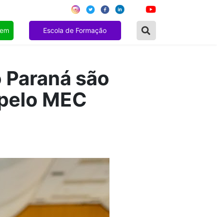
gem
Escola de Formação
o Paraná são
 pelo MEC