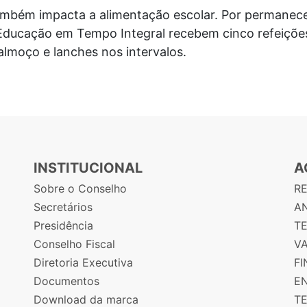
ambém impacta a alimentação escolar. Por permane
 Educação em Tempo Integral recebem cinco refeições
almoço e lanches nos intervalos.
INSTITUCIONAL
A
Sobre o Conselho
R
Secretários
AN
Presidência
T
Conselho Fiscal
V
Diretoria Executiva
F
Documentos
E
Download da marca
T