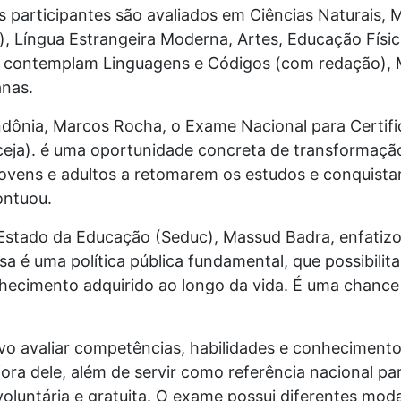
 participantes são avaliados em Ciências Naturais, 
 Língua Estrangeira Moderna, Artes, Educação Física,
s contemplam Linguagens e Códigos (com redação), 
anas.
dônia, Marcos Rocha, o Exame Nacional para Certif
eja). é uma oportunidade concreta de transformação 
 jovens e adultos a retomarem os estudos e conquist
ontuou.
e Estado da Educação (Seduc), Massud Badra, enfatiz
sa é uma política pública fundamental, que possibilita
nhecimento adquirido ao longo da vida. É uma chanc
o avaliar competências, habilidades e conhecimento
ora dele, além de servir como referência nacional pa
voluntária e gratuita. O exame possui diferentes mod