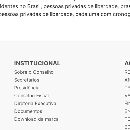
identes no Brasil, pessoas privadas de liberdade, bras
pessoas privadas de liberdade, cada uma com cronog
INSTITUCIONAL
A
Sobre o Conselho
R
Secretários
AN
Presidência
T
Conselho Fiscal
V
Diretoria Executiva
F
Documentos
E
Download da marca
T
E