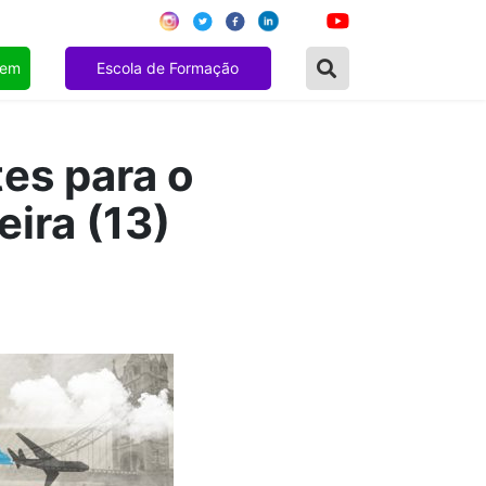
gem
Escola de Formação
es para o
ira (13)