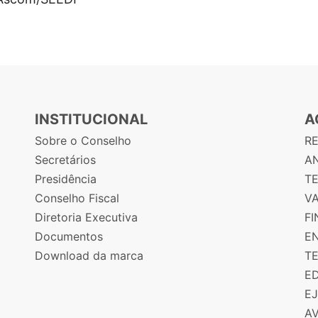
INSTITUCIONAL
A
Sobre o Conselho
R
Secretários
AN
Presidência
T
Conselho Fiscal
V
Diretoria Executiva
F
Documentos
E
Download da marca
T
E
E
A