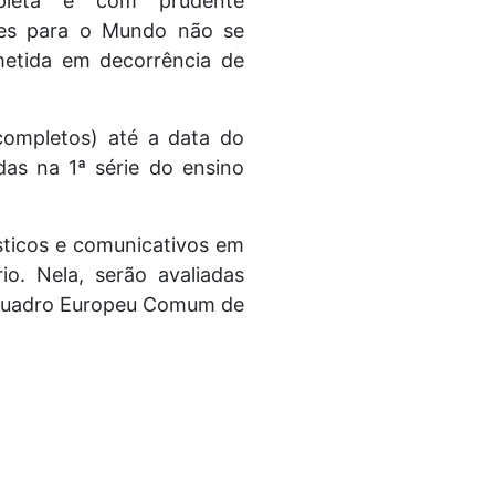
pleta e com prudente
es para o Mundo não se
metida em decorrência de
ncompletos) até a data do
das na 1ª série do ensino
sticos e comunicativos em
io. Nela, serão avaliadas
ao Quadro Europeu Comum de