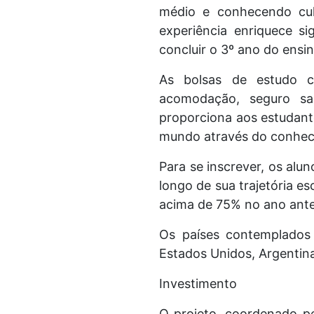
médio e conhecendo cult
experiência enriquece si
concluir o 3º ano do ensi
As bolsas de estudo c
acomodação, seguro saú
proporciona aos estudant
mundo através do conhec
Para se inscrever, os alu
longo de sua trajetória es
acima de 75% no ano anter
Os países contemplados i
Estados Unidos, Argentina
Investimento
O projeto, coordenado p