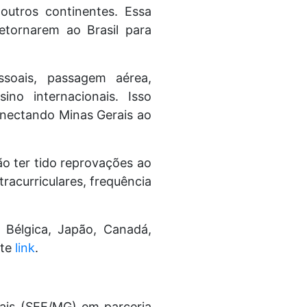
outros continentes. Essa
retornarem ao Brasil para
soais, passagem aérea,
no internacionais. Isso
onectando Minas Gerais ao
ão ter tido reprovações ao
tracurriculares, frequência
, Bélgica, Japão, Canadá,
ste
link
.
ais (SEE/MG) em parceria