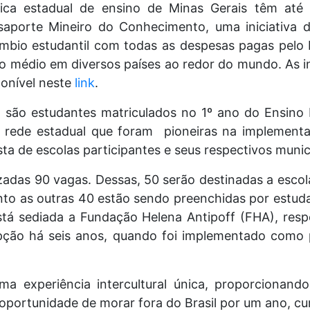
ica estadual de ensino de Minas Gerais têm até s
ssaporte Mineiro do Conhecimento, uma iniciativa
âmbio estudantil com todas as despesas pagas pelo 
o médio em diversos países ao redor do mundo. As i
ponível neste
link
.
o são estudantes matriculados no 1º ano do Ensin
a rede estadual que foram pioneiras na implement
ista de escolas participantes e seus respectivos munic
izadas 90 vagas. Dessas, 50 serão destinadas a escol
nto as outras 40 estão sendo preenchidas por estuda
está sediada a Fundação Helena Antipoff (FHA), res
pção há seis anos, quando foi implementado como p
ma experiência intercultural única, proporcionand
 oportunidade de morar fora do Brasil por um ano, c