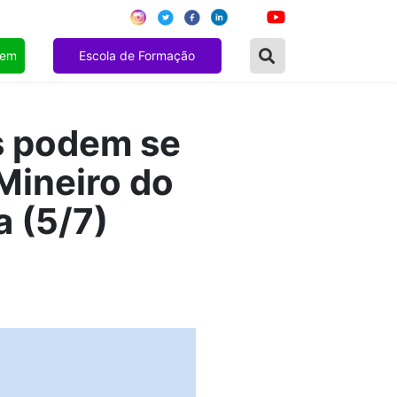
gem
Escola de Formação
s podem se
Mineiro do
 (5/7)