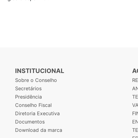
INSTITUCIONAL
A
Sobre o Conselho
R
Secretários
AN
Presidência
T
Conselho Fiscal
V
Diretoria Executiva
F
Documentos
E
Download da marca
T