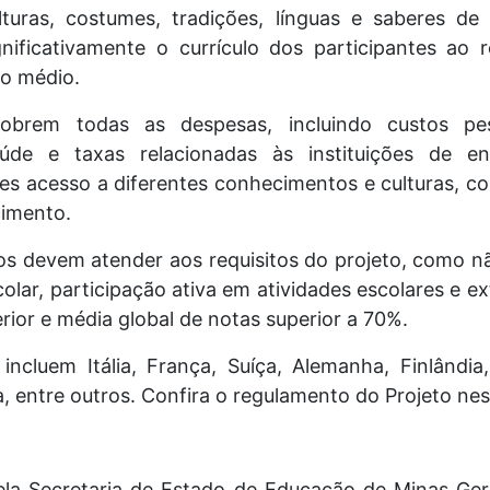
uras, costumes, tradições, línguas e saberes de 
gnificativamente o currículo dos participantes ao 
no médio.
obrem todas as despesas, incluindo custos pes
de e taxas relacionadas às instituições de ensi
es acesso a diferentes conhecimentos e culturas, c
imento.
nos devem atender aos requisitos do projeto, como n
colar, participação ativa em atividades escolares e ex
ior e média global de notas superior a 70%.
ncluem Itália, França, Suíça, Alemanha, Finlândia
, entre outros. Confira o regulamento do Projeto ne
ela Secretaria de Estado de Educação de Minas Ger