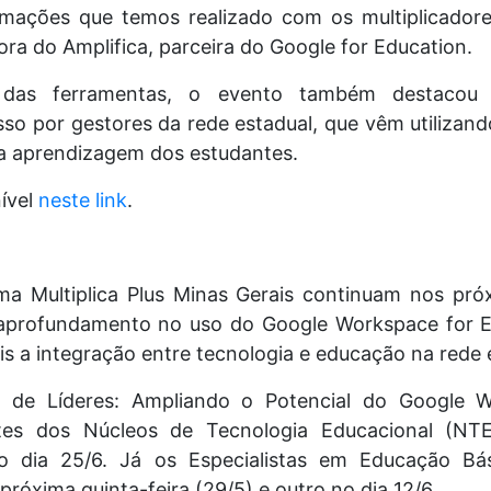
rmações que temos realizado com os multiplicadore
tora do Amplifica, parceira do Google for Education.
das ferramentas, o evento também destacou ex
o por gestores da rede estadual, que vêm utilizando
 a aprendizagem dos estudantes.
ível
neste link
.
a Multiplica Plus Minas Gerais continuam nos pr
 aprofundamento no uso do Google Workspace for Edu
is a integração entre tecnologia e educação na rede 
 de Líderes: Ampliando o Potencial do Google Wo
ntes dos Núcleos de Tecnologia Educacional (NT
o dia 25/6. Já os Especialistas em Educação Bás
próxima quinta-feira (29/5) e outro no dia 12/6.