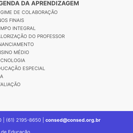
GENDA DA APRENDIZAGEM
EGIME DE COLABORAÇÃO
OS FINAIS
EMPO INTEGRAL
ALORIZAÇÃO DO PROFESSOR
INANCIAMENTO
NSINO MÉDIO
ECNOLOGIA
DUCAÇÃO ESPECIAL
JA
VALIAÇÃO
00 | (61) 2195-8650 |
consed@consed.org.br
s de Educação