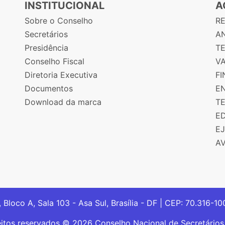
INSTITUCIONAL
A
Sobre o Conselho
R
Secretários
AN
Presidência
T
Conselho Fiscal
V
Diretoria Executiva
F
Documentos
E
Download da marca
T
E
E
A
, Bloco A, Sala 103 - Asa Sul, Brasília - DF | CEP: 70.316-1
eitos reservados © 2026 Conselho Nacional de Secretário