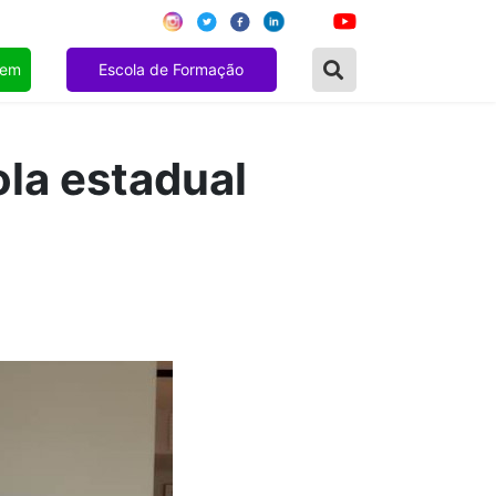
gem
Escola de Formação
ola estadual