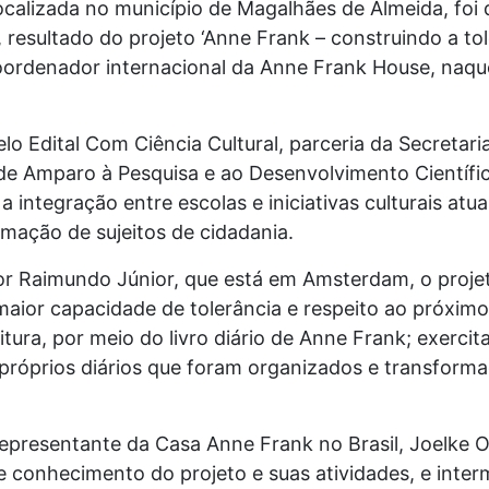
 localizada no município de Magalhães de Almeida, f
a, resultado do projeto ‘Anne Frank – construindo a tol
oordenador internacional da Anne Frank House, naquel
pelo Edital Com Ciência Cultural, parceria da Secreta
e Amparo à Pesquisa e ao Desenvolvimento Científ
 integração entre escolas e iniciativas culturais at
mação de sujeitos de cidadania.
r Raimundo Júnior, que está em Amsterdam, o proje
maior capacidade de tolerância e respeito ao próxim
itura, por meio do livro diário de Anne Frank; exercita
próprios diários que foram organizados e transforma
presentante da Casa Anne Frank no Brasil, Joelke Of
ve conhecimento do projeto e suas atividades, e inte