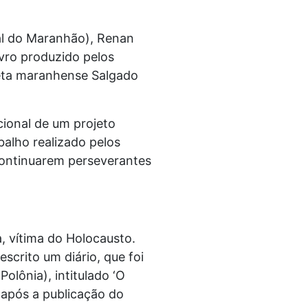
al do Maranhão), Renan
ivro produzido pelos
oeta maranhense Salgado
cional de um projeto
alho realizado pelos
continuarem perseverantes
, vítima do Holocausto.
crito um diário, que foi
lônia), intitulado ‘O
 após a publicação do