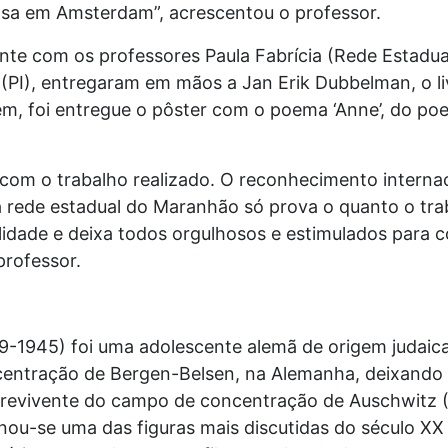
sa em Amsterdam”, acrescentou o professor.
nte com os professores Paula Fabrícia (Rede Estadu
 (PI), entregaram em mãos a Jan Erik Dubbelman, o l
ém, foi entregue o pôster com o poema ‘Anne’, do p
 com o trabalho realizado. O reconhecimento interna
 rede estadual do Maranhão só prova o quanto o trab
lidade e deixa todos orgulhosos e estimulados para 
professor.
9-1945) foi uma adolescente alemã de origem judaica
ntração de Bergen-Belsen, na Alemanha, deixando es
brevivente do campo de concentração de Auschwitz (Po
rnou-se uma das figuras mais discutidas do século XX