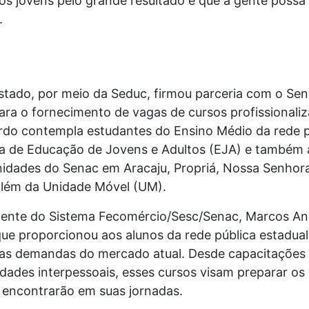
s jovens pelo grande resultado e que a gente possa
u.
ado, por meio da Seduc, firmou parceria com o Senac
ra o fornecimento de vagas de cursos profissionaliz
rdo contempla estudantes do Ensino Médio da rede p
 de Educação de Jovens e Adultos (EJA) e também a
nidades do Senac em Aracaju, Propriá, Nossa Senhora 
 além da Unidade Móvel (UM).
dente do Sistema Fecomércio/Sesc/Senac, Marcos And
que proporcionou aos alunos da rede pública estadual
 as demandas do mercado atual. Desde capacitações 
dades interpessoais, esses cursos visam preparar os
e encontrarão em suas jornadas.