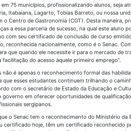
em 75 municípios, profissionalizando alunos, seja a
ória, Itabaiana, Lagarto, Tobias Barreto, ou nossa un
m o Centro de Gastronomia (CGT). Desta maneira, pro
aças a essa parceria de sucesso, na qual este aluno 
o com seu certificado de conclusão de curso emitido
do, reconhecida nacionalmente, como é o Senac. Co
para que quando ele necessite ir para o mercado de t
a facilitação do acesso àquele primeiro emprego”.
s não é apenas o reconhecimento formal das habilida
 que esses estudantes continuem trilhando o camin
ordo com o secretário de Estado da Educação e Cultu
 governo em oferecer oportunidades de qualificação 
issionais sergipanos.
rque o Senac tem o reconhecimento do Ministério d
 certificado hoje, têm um certificado reconhecido pe