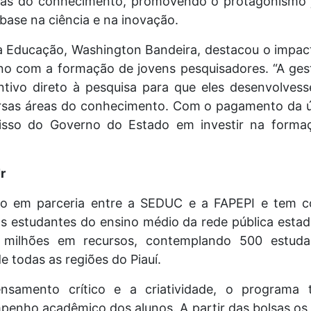
reas do conhecimento, promovendo o protagonismo j
base na ciência e na inovação.
a Educação, Washington Bandeira, destacou o impac
o com a formação de jovens pesquisadores. “A ges
entivo direto à pesquisa para que eles desenvolves
sas áreas do conhecimento. Com o pagamento da úl
sso do Governo do Estado em investir na formaçã
r
do em parceria entre a SEDUC e a FAPEPI e tem c
 os estudantes do ensino médio da rede pública esta
milhões em recursos, contemplando 500 estuda
e todas as regiões do Piauí.
nsamento crítico e a criatividade, o programa
enho acadêmico dos alunos. A partir das bolsas os 