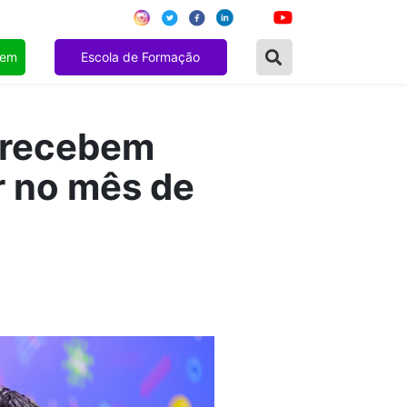
gem
Escola de Formação
 recebem
r no mês de