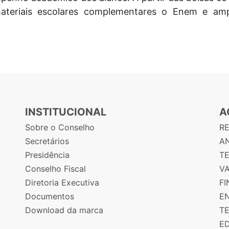
materiais escolares complementares o Enem e am
INSTITUCIONAL
A
Sobre o Conselho
R
Secretários
AN
Presidência
T
Conselho Fiscal
V
Diretoria Executiva
F
Documentos
E
Download da marca
T
E