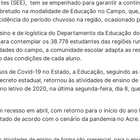
rtes (SEE), tem se empenhado para garantir a conti
sobretudo na modalidade de Educação no Campo, que,
cidência do período chuvoso na região, ocasionado 
nsino e de logística do Departamento da Educação 
ara contemplar os 38.778 estudantes das regiões rur
idades do campo, a comunidade escolar adapta as re
o das condições de cada aluno.
os de Covid-19 no Estado, a Educação, seguindo as 
ecreto estadual, retornou às atividades de ensino de
o letivo de 2020, na última segunda-feira, dia 8, qu
 recesso em abril, com retorno para o início do ano 
utado de acordo com o cenário da pandemia no Acre.
 atividades de ensino de forma não presencial, para o enc