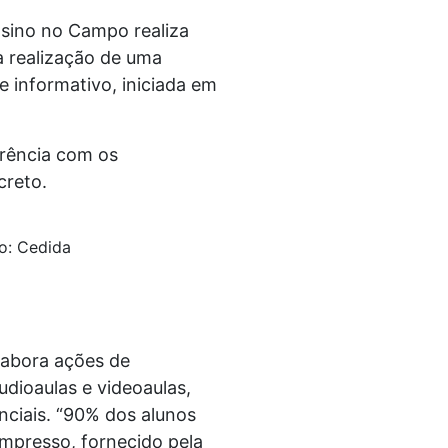
nsino no Campo realiza
a realização de uma
 informativo, iniciada em
erência com os
creto.
o: Cedida
labora ações de
ioaulas e videoaulas,
nciais. “90% dos alunos
mpresso, fornecido pela