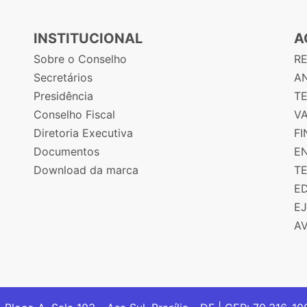
INSTITUCIONAL
A
Sobre o Conselho
R
Secretários
AN
Presidência
T
Conselho Fiscal
V
Diretoria Executiva
F
Documentos
E
Download da marca
T
E
E
A