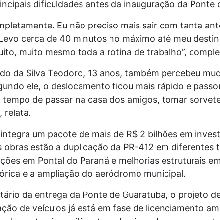
ncipais dificuldades antes da inauguração da Ponte 
mpletamente. Eu não preciso mais sair com tanta ant
a. Levo cerca de 40 minutos no máximo até meu desti
uito, muito mesmo toda a rotina de trabalho”, compl
o da Silva Teodoro, 13 anos, também percebeu mud
gundo ele, o deslocamento ficou mais rápido e passo
á tempo de passar na casa dos amigos, tomar sorvete
 relata.
integra um pacote de mais de R$ 2 bilhões em invest
s obras estão a duplicação da PR-412 em diferentes t
nções em Pontal do Paraná e melhorias estruturais em
órica e a ampliação do aeródromo municipal.
rio da entrega da Ponte de Guaratuba, o projeto de
ação de veículos já está em fase de licenciamento am