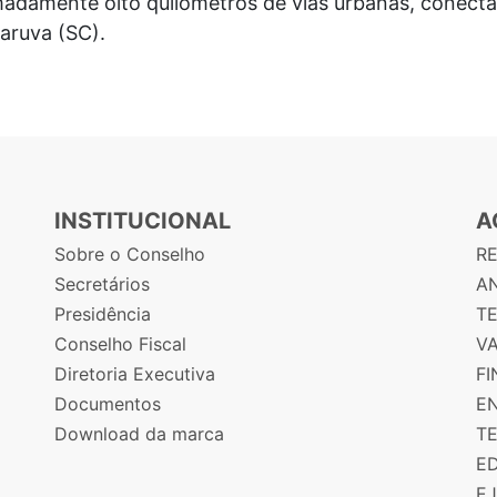
madamente oito quilômetros de vias urbanas, conecta
aruva (SC).
INSTITUCIONAL
A
Sobre o Conselho
R
Secretários
AN
Presidência
T
Conselho Fiscal
V
Diretoria Executiva
F
Documentos
E
Download da marca
T
E
E