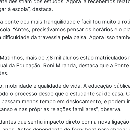
 até desistiam dos estudos. Agora já recebemos relat
gar à escola”, destaca.
 ponte deu mais tranquilidade e facilitou muito a rot
cola. “Antes, precisávamos pensar os horários e o 
dificuldade da travessia pela balsa. Agora isso també
tinhos, mais de 7,8 mil alunos estão matriculados 
dual da Educação, Roni Miranda, destaca que a Ponte 
des.
o, mobilidade e qualidade de vida. A educação públ
todo o processo desde que o estudante sai de casa. 
as passam menos tempo em deslocamento, e podem i
anso e nas próprias relações familiares”, observa.
antes que sentiu impacto direto com a nova ligação 
4 anos. Antes dependente do ferry boat para chegar à