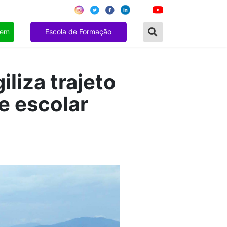
gem
Escola de Formação
liza trajeto
e escolar