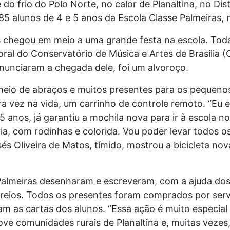
 frio do Polo Norte, no calor de Planaltina, no Distr
85 alunos de 4 e 5 anos da Escola Classe Palmeiras, n
s chegou em meio a uma grande festa na escola. Tod
ral do Conservatório de Música e Artes de Brasília 
nunciaram a chegada dele, foi um alvoroço.
eio de abraços e muitos presentes para os pequenos
a vez na vida, um carrinho de controle remoto. “Eu es
5 anos, já garantiu a mochila nova para ir à escola n
, com rodinhas e colorida. Vou poder levar todos o
isés Oliveira de Matos, tímido, mostrou a bicicleta n
Palmeiras desenharam e escreveram, com a ajuda dos
reios. Todos os presentes foram comprados por serv
m as cartas dos alunos. “Essa ação é muito especial
e comunidades rurais de Planaltina e, muitas vezes,