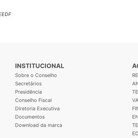
SEEDF
INSTITUCIONAL
A
Sobre o Conselho
R
Secretários
AN
Presidência
T
Conselho Fiscal
V
Diretoria Executiva
F
Documentos
E
Download da marca
T
E