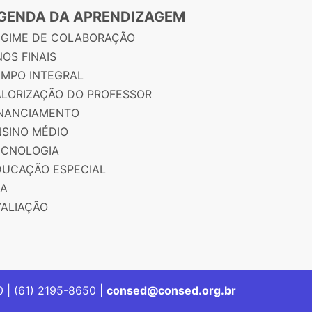
GENDA DA APRENDIZAGEM
EGIME DE COLABORAÇÃO
OS FINAIS
EMPO INTEGRAL
ALORIZAÇÃO DO PROFESSOR
INANCIAMENTO
NSINO MÉDIO
ECNOLOGIA
DUCAÇÃO ESPECIAL
JA
VALIAÇÃO
00 | (61) 2195-8650 |
consed@consed.org.br