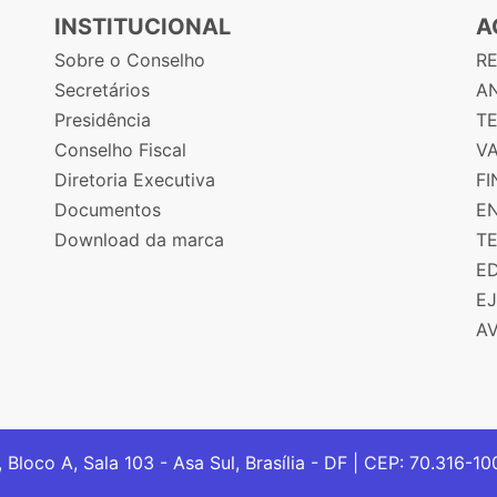
INSTITUCIONAL
A
Sobre o Conselho
R
Secretários
AN
Presidência
T
Conselho Fiscal
V
Diretoria Executiva
F
Documentos
E
Download da marca
T
E
E
A
, Bloco A, Sala 103 - Asa Sul, Brasília - DF | CEP: 70.316-1