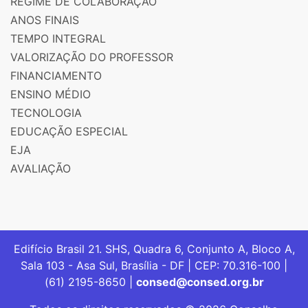
REGIME DE COLABORAÇÃO
ANOS FINAIS
TEMPO INTEGRAL
VALORIZAÇÃO DO PROFESSOR
FINANCIAMENTO
ENSINO MÉDIO
TECNOLOGIA
EDUCAÇÃO ESPECIAL
EJA
AVALIAÇÃO
Edifício Brasil 21. SHS, Quadra 6, Conjunto A, Bloco A,
Sala 103 - Asa Sul, Brasília - DF | CEP: 70.316-100 |
(61) 2195-8650 |
consed@consed.org.br