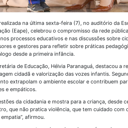
l, realizada na última sexta-feira (7), no auditório da
ação (Eape), celebrou o compromisso da rede pública
 nos processos educativos e nas discussões sobre ci
sores e gestores para refletir sobre práticas pedagóg
iálogo desde a primeira infância.
retária de Educação, Hélvia Paranaguá, destacou a rel
gem cidadã e valorização das vozes infantis. Segund
nto extrapolam o ambiente escolar e contribuem pa
es e empáticos.
estões da cidadania e mostra para a criança, desde c
tro, que não pratica violência, que tem cuidado com 
 empatia”, afirmou.