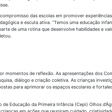
isse.
 compromisso das escolas em promover experiência
edagógica e escuta ativa. “Temos uma educação infan
arte de uma rotina que desenvolve habilidades e val
letou.
or momentos de reflexão. As apresentações dos Comi
quisa, diálogo e criação coletiva. As crianças invest
stas para aprimorar os espaços escolares e fortalec
de Educação da Primeira Infância (Cepi) Olhos d’Águ
 crianças em ações que reuniram cuidado, criatividad