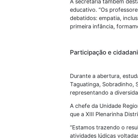
A secretária também dest
educativo. “Os professore
debatidos: empatia, incl
primeira infância, forma
Participação e cidadan
Durante a abertura, estu
Taguatinga, Sobradinho,
representando a diversida
A chefe da Unidade Region
que a XIII Plenarinha Dist
“Estamos trazendo o resul
atividades lúdicas volta