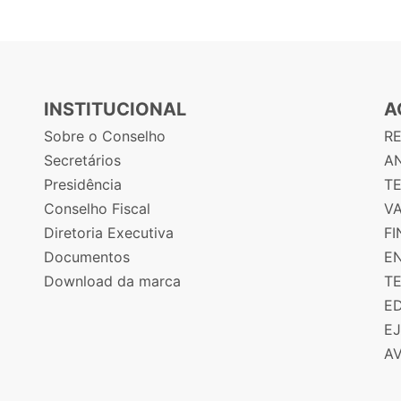
INSTITUCIONAL
A
Sobre o Conselho
R
Secretários
AN
Presidência
T
Conselho Fiscal
V
Diretoria Executiva
F
Documentos
E
Download da marca
T
E
E
A