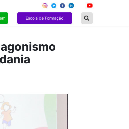
gem
Escola de Formação
otagonismo
adania