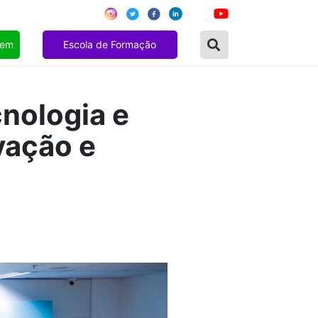
gem
Escola de Formação
cnologia e
vação e