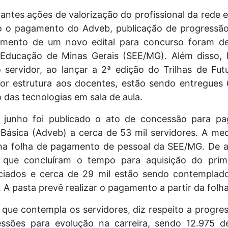
antes ações de valorização do profissional da rede e
mo o pagamento do Adveb, publicação de progressão
amento de um novo edital para concurso foram de
 Educação de Minas Gerais (SEE/MG). Além disso, 
o servidor, ao lançar a 2ª edição do Trilhas de Fu
or estrutura aos docentes, estão sendo entregues
o das tecnologias em sala de aula.
 junho foi publicado o ato de concessão para p
Básica (Adveb) a cerca de 53 mil servidores. A m
, na folha de pagamento de pessoal da SEE/MG. De
 que concluíram o tempo para aquisição do prim
iciados e cerca de 29 mil estão sendo contempl
. A pasta prevê realizar o pagamento a partir da fol
que contempla os servidores, diz respeito a progre
ssões para evolução na carreira, sendo 12.975 