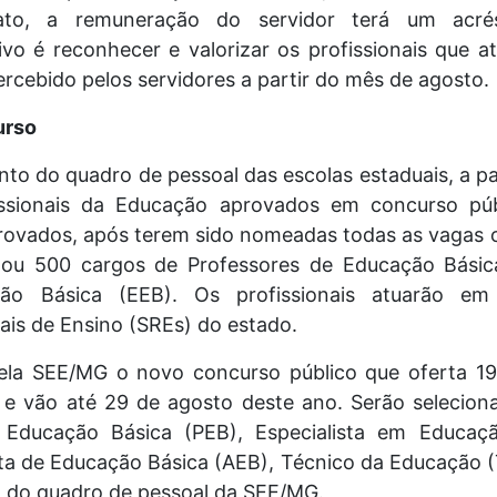
to, a remuneração do servidor terá um acr
ivo é reconhecer e valorizar os profissionais que 
percebido pelos servidores a partir do mês de agosto
urso
ento do quadro de pessoal das escolas estaduais, a
fissionais da Educação aprovados em concurso pú
provados, após terem sido nomeadas todas as vagas o
lou 500 cargos de Professores de Educação Bási
ação Básica (EEB). Os profissionais atuarão e
ais de Ensino (SREs) do estado.
la SEE/MG o novo concurso público que oferta 19.
 vão até 29 de agosto deste ano. Serão seleciona
Educação Básica (PEB), Especialista em Educaçã
sta de Educação Básica (AEB), Técnico da Educação (
 do quadro de pessoal da SEE/MG.