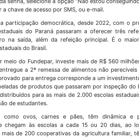
 da senha, selecione a opção “Não estou conseguindo
r a chave de acesso por SMS, ou e-mail.
 participação democrática, desde 2022, com o pr
estaduais do Paraná passaram a oferecer três ref
ro na saída, além da refeição principal. É o mai
staduais do Brasil.
r meio do Fundepar, investe mais de R$ 560 milhõe
i entregue a 2ª remessa de alimentos não perecíveis
aprovado para entrega corresponde a um investime
neladas de produtos que passaram por inspeção do I
distribuídos para as mais de 2.000 escolas estaduai
hão de estudantes.
s, como ovos, carnes e pães, têm dinâmica e p
te chegam às escolas a cada 15 ou 20 dias, ao l
mais de 200 cooperativas da agricultura familiar, 