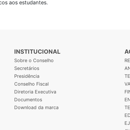
os aos estudantes.
INSTITUCIONAL
A
Sobre o Conselho
R
Secretários
AN
Presidência
T
Conselho Fiscal
V
Diretoria Executiva
F
Documentos
E
Download da marca
T
E
E