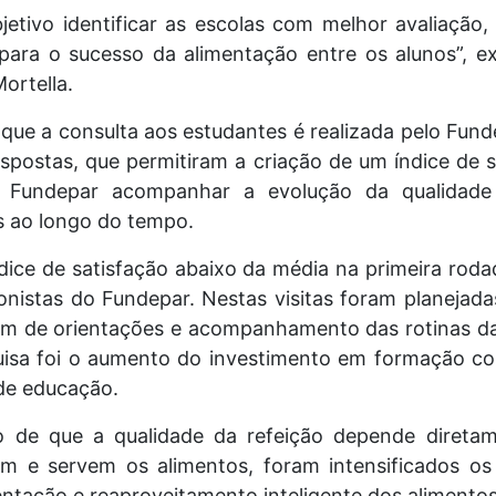
etivo identificar as escolas com melhor avaliação, 
para o sucesso da alimentação entre os alunos”, 
ortella.
que a consulta aos estudantes é realizada pelo Fund
spostas, que permitiram a criação de um índice de s
ao Fundepar acompanhar a evolução da qualidad
s ao longo do tempo.
ndice de satisfação abaixo da média na primeira rod
cionistas do Fundepar. Nestas visitas foram planejad
lém de orientações e acompanhamento das rotinas d
uisa foi o aumento do investimento em formação c
 de educação.
 de que a qualidade da refeição depende diretam
am e servem os alimentos, foram intensificados os
tação e reaproveitamento inteligente dos alimentos”,