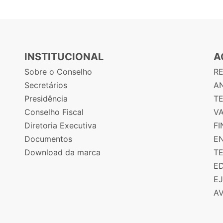
INSTITUCIONAL
A
Sobre o Conselho
R
Secretários
AN
Presidência
T
Conselho Fiscal
V
Diretoria Executiva
F
Documentos
E
Download da marca
T
E
E
A