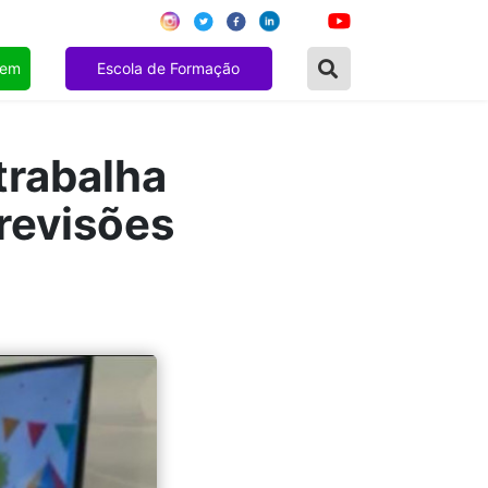
gem
Escola de Formação
trabalha
 revisões