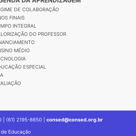
GENDA DA APRENDIZAGEM
EGIME DE COLABORAÇÃO
OS FINAIS
EMPO INTEGRAL
ALORIZAÇÃO DO PROFESSOR
INANCIAMENTO
NSINO MÉDIO
ECNOLOGIA
DUCAÇÃO ESPECIAL
JA
VALIAÇÃO
00 | (61) 2195-8650 |
consed@consed.org.br
s de Educação