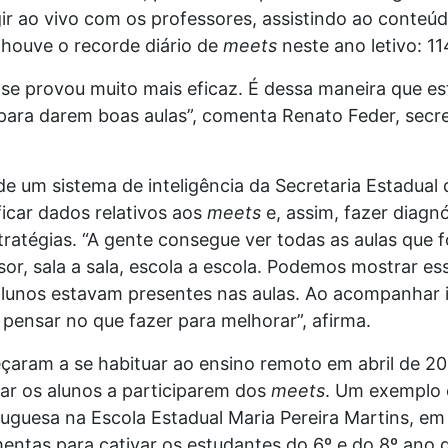
r ao vivo com os professores, assistindo ao conteúd
, houve o recorde diário de
meets
neste ano letivo: 11
va, se provou muito mais eficaz. É dessa maneira que
para darem boas aulas”, comenta Renato Feder, secr
de um sistema de inteligência da Secretaria Estadua
ficar dados relativos aos
meets
e, assim, fazer diagnó
tratégias. “A gente consegue ver todas as aulas que
sor, sala a sala, escola a escola. Podemos mostrar e
s alunos estavam presentes nas aulas. Ao acompanhar 
pensar no que fazer para melhorar”, afirma.
çaram a se habituar ao ensino remoto em abril de 
ar os alunos a participarem dos
meets
. Um exemplo é
uguesa na Escola Estadual Maria Pereira Martins, em C
entas para cativar os estudantes do 6º e do 8º ano