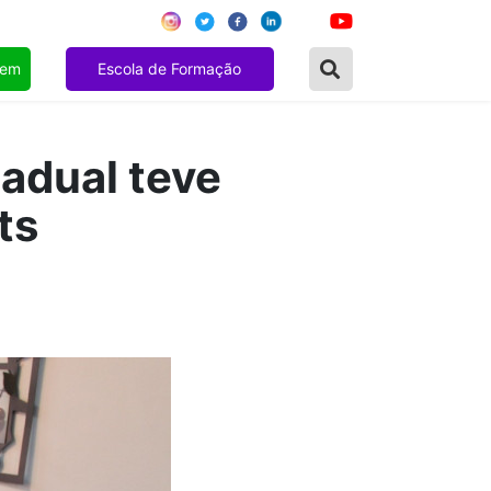
gem
Escola de Formação
tadual teve
ts