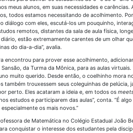
aos meus alunos, em suas necessidades e carências.
s, todos estamos necessitando de acolhimento. Por 
o diálogo com eles, escutá-los um pouquinho, interag
tudos remotos, distantes da sala de aula física, long
 diário, estão extremamente carentes de um olhar qu
nas do dia-a-dia”, avalia.
ra encontrou para prover esse acolhimento, adiciona
o Sansão, da Turma da Mônica, para as aulas virtuais.
luno muito querido. Desde então, o coelhinho mora n
nos também trouxessem seus coleguinhas de pelúcia, 
r perto. Eles acataram a ideia e, em todos os
meet
os estudos e participarem das aulas”, conta. “É algo 
 especialmente os mais novos.”
rofessora de Matemática no Colégio Estadual João Be
 conquistar o interesse dos estudantes pela disciplin