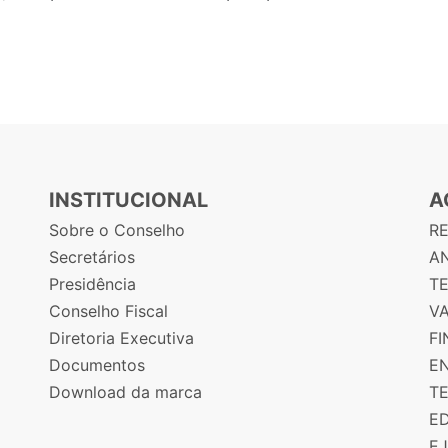
INSTITUCIONAL
A
Sobre o Conselho
R
Secretários
AN
Presidência
T
Conselho Fiscal
V
Diretoria Executiva
F
Documentos
E
Download da marca
T
E
E