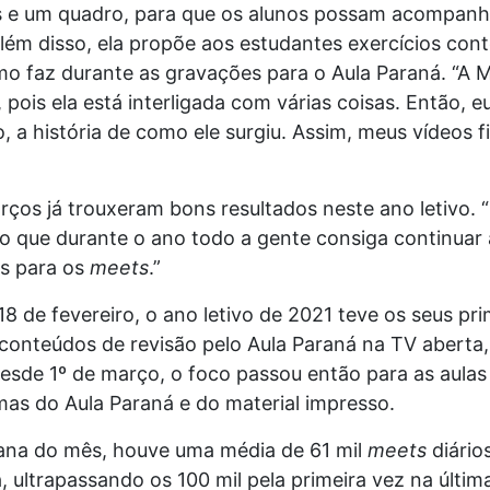
os e um quadro, para que os alunos possam acompanha
lém disso, ela propõe aos estudantes exercícios cont
mo faz durante as gravações para o Aula Paraná. “A 
pois ela está interligada com várias coisas. Então, e
 a história de como ele surgiu. Assim, meus vídeos fi
rços já trouxeram bons resultados neste ano letivo. 
o que durante o ano todo a gente consiga continuar 
s para os
meets
.”
8 de fevereiro, o ano letivo de 2021 teve os seus pri
conteúdos de revisão pelo Aula Paraná na TV aberta,
esde 1º de março, o foco passou então para as aulas
as do Aula Paraná e do material impresso.
ana do mês, houve uma média de 61 mil
meets
diário
ultrapassando os 100 mil pela primeira vez na última 