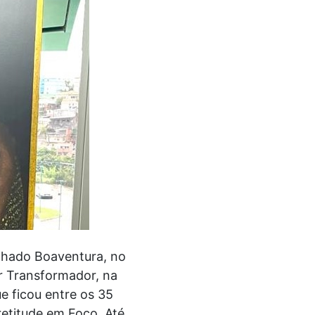
achado Boaventura, no
r Transformador, na
e ficou entre os 35
retitude em Foco. Até