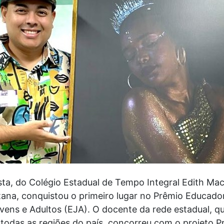
sta, do Colégio Estadual de Tempo Integral Edith M
tana, conquistou o primeiro lugar no Prêmio Educado
ens e Adultos (EJA). O docente da rede estadual, qu
e todas as regiões do país, concorreu com o projeto P