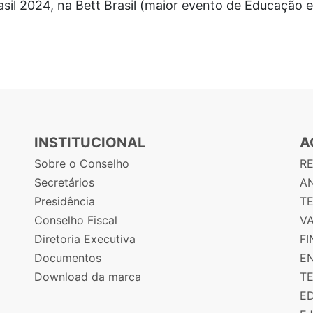
rasil 2024, na Bett Brasil (maior evento de Educação
INSTITUCIONAL
A
Sobre o Conselho
R
Secretários
AN
Presidência
T
Conselho Fiscal
V
Diretoria Executiva
F
Documentos
E
Download da marca
T
E