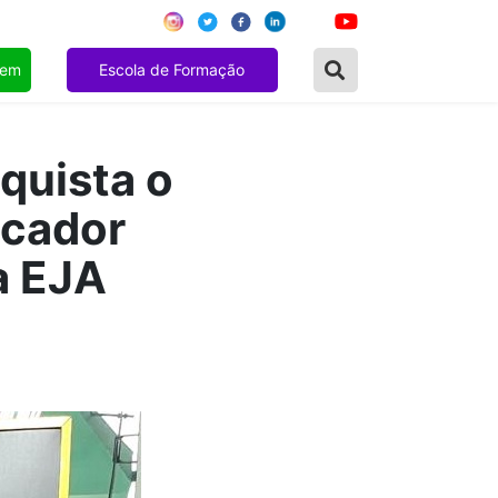
gem
Escola de Formação
quista o
ucador
a EJA