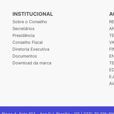
INSTITUCIONAL
A
Sobre o Conselho
R
Secretários
AN
Presidência
T
Conselho Fiscal
V
Diretoria Executiva
F
Documentos
E
Download da marca
T
E
E
A
, Bloco A, Sala 103 - Asa Sul, Brasília - DF | CEP: 70.316-1