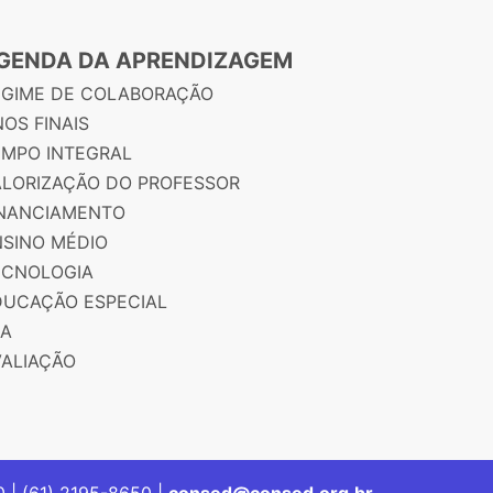
GENDA DA APRENDIZAGEM
EGIME DE COLABORAÇÃO
OS FINAIS
EMPO INTEGRAL
ALORIZAÇÃO DO PROFESSOR
INANCIAMENTO
NSINO MÉDIO
ECNOLOGIA
DUCAÇÃO ESPECIAL
JA
VALIAÇÃO
00 | (61) 2195-8650 |
consed@consed.org.br