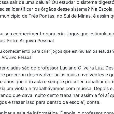
ossa sair de uma célula? Ou estudar o sistema digest
recisa identificar os órgãos desse sistema? Na Escola
 município de Três Pontas, no Sul de Minas, é assim
eu conhecimento para criar jogos que estimulam os estudant
: Arquivo Pessoal
erenciadas são do professor Luciano Oliveira Luz. D
re procurou desenvolver aulas mais envolventes e q
e anos que dou aula e sempre procurei trabalhar com
azia um violão e trabalhávamos com música. Depois e
vendo que dava muito certo trabalhar assim e foi aí q
os e trazer isso para dentro da escola”, conta.
ganizar a sala de informática. Depois, o professor co