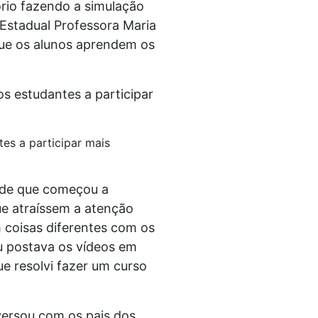
ório fazendo a simulação
 Estadual Professora Maria
 que os alunos aprendem os
es a participar mais
esde que começou a
ue atraíssem a atenção
 coisas diferentes com os
u postava os vídeos em
ue resolvi fazer um curso
nversou com os pais dos