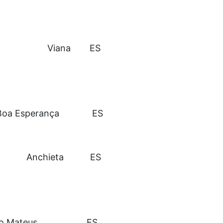
Viana
ES
Boa Esperança
ES
Anchieta
ES
o Mateus
ES