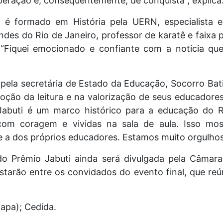
eração e, consequentemente, de conquista”, explica
 é formado em História pela UERN, especialista e
des do Rio de Janeiro, professor de karatê e faixa 
 “Fiquei emocionado e confiante com a notícia que
 pela secretária de Estado da Educação, Socorro Bat
oção da leitura e na valorização de seus educadores
abuti é um marco histórico para a educação do 
s com coragem e vividas na sala de aula. Isso mo
ve a dos próprios educadores. Estamos muito orgulhos
 do Prêmio Jabuti ainda será divulgada pela Câmara
starão entre os convidados do evento final, que reú
Capa); Cedida.