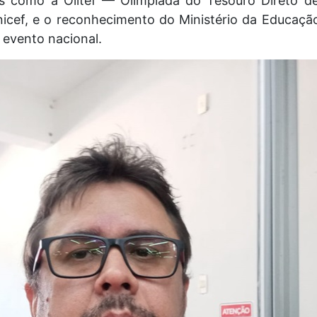
os como a Olitef — Olimpíada do Tesouro Direto d
nicef, e o reconhecimento do Ministério da Educaçã
 evento nacional.