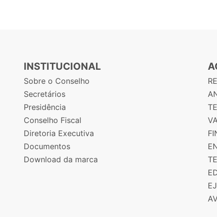
INSTITUCIONAL
A
Sobre o Conselho
R
Secretários
AN
Presidência
T
Conselho Fiscal
V
Diretoria Executiva
F
Documentos
E
Download da marca
T
E
E
A