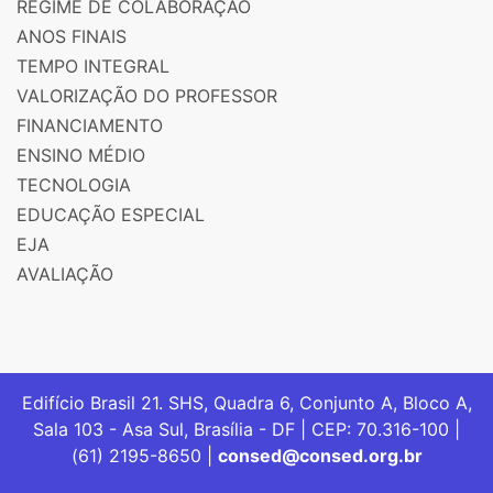
REGIME DE COLABORAÇÃO
ANOS FINAIS
TEMPO INTEGRAL
VALORIZAÇÃO DO PROFESSOR
FINANCIAMENTO
ENSINO MÉDIO
TECNOLOGIA
EDUCAÇÃO ESPECIAL
EJA
AVALIAÇÃO
Edifício Brasil 21. SHS, Quadra 6, Conjunto A, Bloco A,
Sala 103 - Asa Sul, Brasília - DF | CEP: 70.316-100 |
(61) 2195-8650 |
consed@consed.org.br