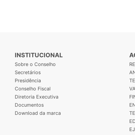
INSTITUCIONAL
A
Sobre o Conselho
R
Secretários
AN
Presidência
T
Conselho Fiscal
V
Diretoria Executiva
F
Documentos
E
Download da marca
T
E
E