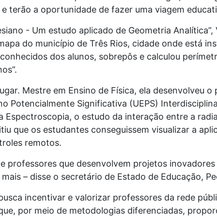
a e terão a oportunidade de fazer uma viagem educati
siano - Um estudo aplicado de Geometria Analítica”, 
apa do município de Três Rios, cidade onde está inst
 conhecidos dos alunos, sobrepôs e calculou perímetro
hos”.
lugar. Mestre em Ensino de Física, ela desenvolveu o 
o Potencialmente Significativa (UEPS) Interdiscipli
 da Espectroscopia, o estudo da interação entre a rad
tiu que os estudantes conseguissem visualizar a apl
troles remotos.
de professores que desenvolvem projetos inovadores
a mais – disse o secretário de Estado de Educação, P
busca incentivar e valorizar professores da rede púb
que, por meio de metodologias diferenciadas, propo