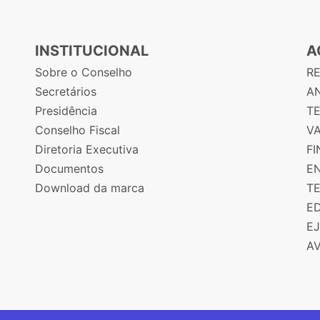
INSTITUCIONAL
A
Sobre o Conselho
R
Secretários
AN
Presidência
T
Conselho Fiscal
V
Diretoria Executiva
F
Documentos
E
Download da marca
T
E
E
A