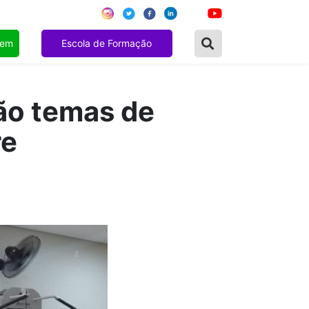
gem
Escola de Formação
ão temas de
re