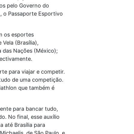
dos pelo Governo do
, o Passaporte Esportivo
am os esportes
ela (Brasília),
pa das Nações (México);
pectivamente.
e para viajar e competir.
r tudo de uma competição.
Triathlon que também é
ente para bancar tudo,
 No final, esse auxílio
 até Brasília para
Michaelis, de São Paulo, e