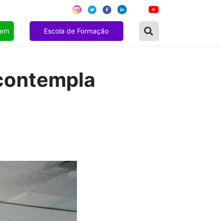
gem
Escola de Formação
 contempla