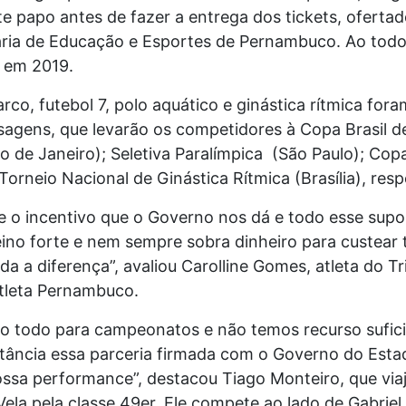
e papo antes de fazer a entrega dos tickets, oferta
aria de Educação e Esportes de Pernambuco. Ao todo
s em 2019.
arco, futebol 7, polo aquático e ginástica rítmica for
gens, que levarão os competidores à Copa Brasil de V
o de Janeiro); Seletiva Paralímpica (São Paulo); Co
 Torneio Nacional de Ginástica Rítmica (Brasília), res
 o incentivo que o Governo nos dá e todo esse suport
reino forte e nem sempre sobra dinheiro para custea
da a diferença”, avaliou Carolline Gomes, atleta do 
Atleta Pernambuco.
o todo para campeonatos e não temos recurso sufici
ância essa parceria firmada com o Governo do Estado.
ossa performance”, destacou Tiago Monteiro, que viaja
Vela pela classe 49er. Ele compete ao lado de Gabriel 