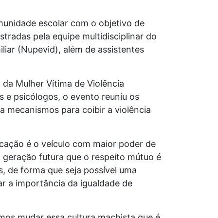
comunidade escolar com o
objetivo de
nistradas
pela equipe multidisciplinar do
iliar (Nupevid), além de assistentes
 da Mulher Vítima de
Violência
is e
psicólogos, o evento reuniu os
ia mecanismos para coibir a violência
ucação é o veículo com
maior poder de
a geração
futura que o respeito mútuo é
, de forma que seja possível uma
ar a importância da igualdade de
emos mudar essa cultura
machista que é