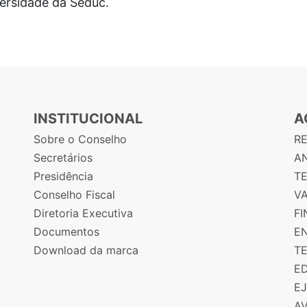
versidade da Seduc.
INSTITUCIONAL
A
Sobre o Conselho
R
Secretários
AN
Presidência
T
Conselho Fiscal
V
Diretoria Executiva
F
Documentos
E
Download da marca
T
E
E
A