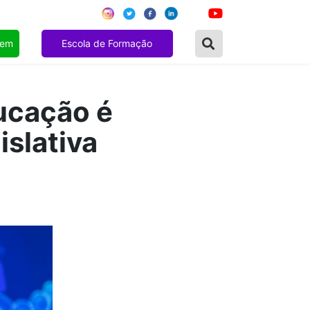
gem
Escola de Formação
ducação é
slativa