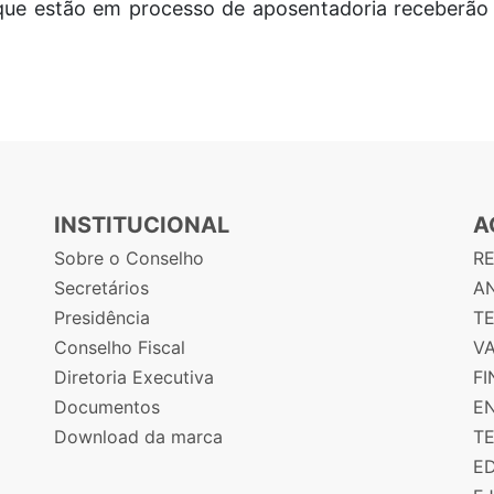
 que estão em processo de aposentadoria receberão
INSTITUCIONAL
A
Sobre o Conselho
R
Secretários
AN
Presidência
T
Conselho Fiscal
V
Diretoria Executiva
F
Documentos
E
Download da marca
T
E