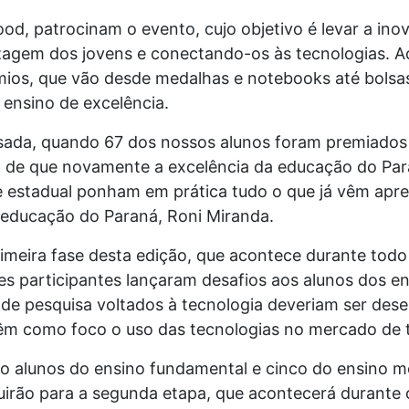
d, patrocinam o evento, cujo objetivo é levar a inov
agem dos jovens e conectando-os às tecnologias. Ao 
mios, que vão desde medalhas e notebooks até bolsa
e ensino de excelência.
sada, quando 67 dos nossos alunos foram premiados
 de que novamente a excelência da educação do Para
e estadual ponham em prática tudo o que já vêm apre
a educação do Paraná, Roni Miranda.
imeira fase desta edição, que acontece durante todo
ões participantes lançaram desafios aos alunos dos e
 de pesquisa voltados à tecnologia deveriam ser dese
têm como foco o uso das tecnologias no mercado de 
co alunos do ensino fundamental e cinco do ensino m
guirão para a segunda etapa, que acontecerá durante