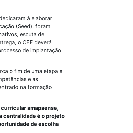
dedicaram à elaborar
ucação (Seed), foram
mativos, escuta de
ntrega, o CEE deverá
 processo de implantação
rca o fim de uma etapa e
mpetências e as
 centrado na formação
 curricular amapaense,
a centralidade é o projeto
oportunidade de escolha