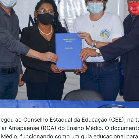
gou ao Conselho Estadual da Educação (CEE), na tar
cular Amapaense (RCA) do Ensino Médio. O documento 
o Médio, funcionando como um guia educacional para