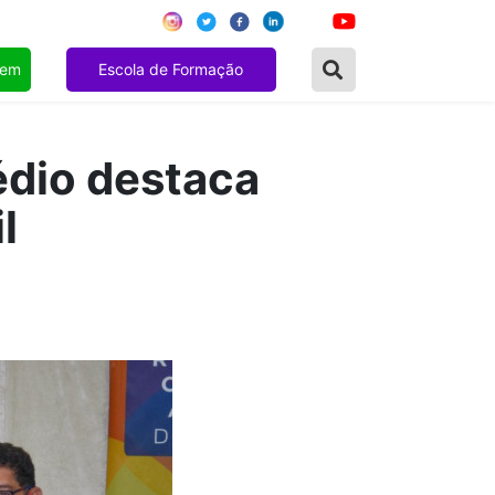
gem
Escola de Formação
édio destaca
l