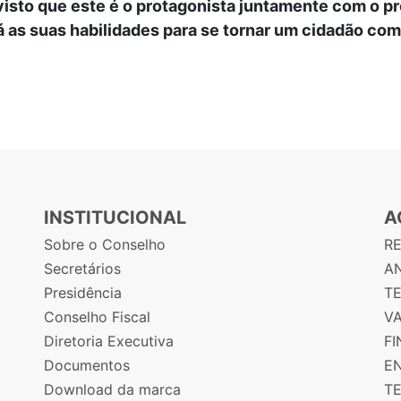
isto que este é o protagonista juntamente com o pr
á as suas habilidades para se tornar um cidadão co
INSTITUCIONAL
A
Sobre o Conselho
R
Secretários
AN
Presidência
T
Conselho Fiscal
V
Diretoria Executiva
F
Documentos
E
Download da marca
T