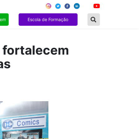
gem
Escola de Formação
l fortalecem
as