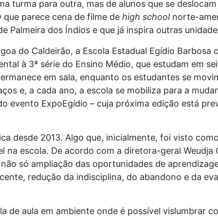
ma turma para outra, mas de alunos que se deslocam 
O que parece cena de filme de
high school
norte-amer
e Palmeira dos Índios e que já inspira outras unidade
goa do Caldeirão, a Escola Estadual Egídio Barbosa
tal à 3ª série do Ensino Médio, que estudam em sei
 permanece em sala, enquanto os estudantes se mov
aços e, a cada ano, a escola se mobiliza para a mud
do evento ExpoEgídio – cuja próxima edição está pre
ca desde 2013. Algo que, inicialmente, foi visto com
l na escola. De acordo com a diretora-geral Weudja 
e não só ampliação das oportunidades de aprendiza
cente, redução da indisciplina, do abandono e da ev
a de aula em ambiente onde é possível vislumbrar