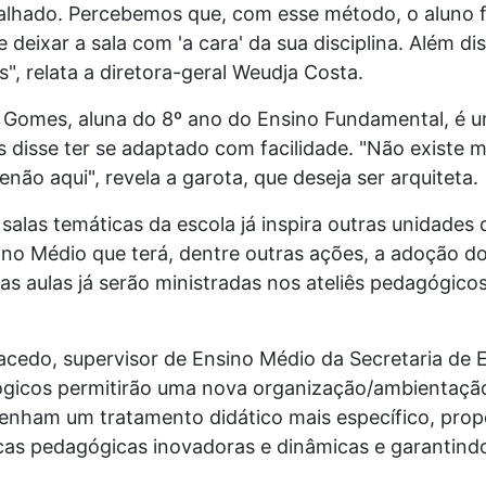
balhado. Percebemos que, com esse método, o aluno f
deixar a sala com 'a cara' da sua disciplina. Além di
", relata a diretora-geral Weudja Costa.
a Gomes, aluna do 8º ano do Ensino Fun
damental, é u
s disse ter se adaptado com facilidade. "Não existe 
não aqui", revela a garota, que deseja ser arquiteta.
alas temáticas da escola já inspira outras unidades 
o Médio que terá, dentre outras ações, a adoção do
 as aulas já serão ministradas nos ateliês pedagógic
acedo, supervisor de Ensino Médio da Secretaria de
ógicos permitirão uma nova organização/ambientação 
enham um tratamento didático mais específico, pro
cas pedagógicas inovadoras e dinâmicas e garantind