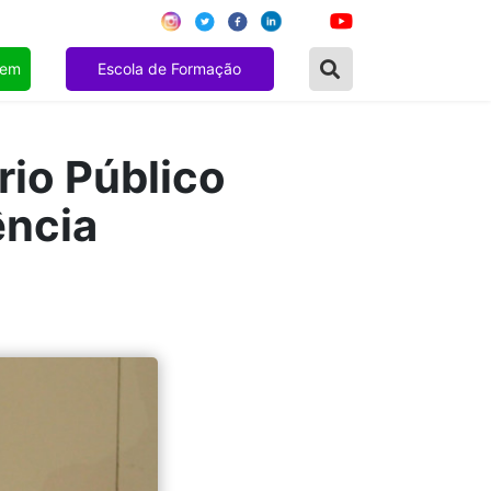
gem
Escola de Formação
rio Público
ência