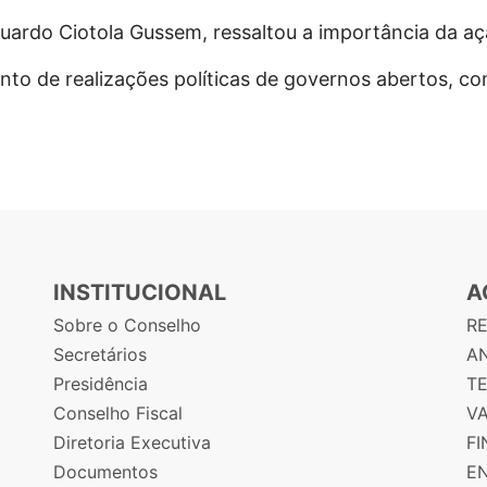
duardo Ciotola Gussem, ressaltou a importância da aç
 de realizações políticas de governos abertos, com
INSTITUCIONAL
A
Sobre o Conselho
R
Secretários
AN
Presidência
T
Conselho Fiscal
V
Diretoria Executiva
F
Documentos
E