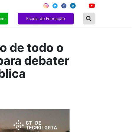
gem
Escola de Formação
o de todo o
para debater
blica