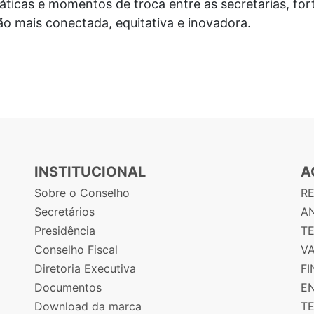
áticas e momentos de troca entre as secretarias, f
o mais conectada, equitativa e inovadora.
INSTITUCIONAL
A
Sobre o Conselho
R
Secretários
AN
Presidência
T
Conselho Fiscal
V
Diretoria Executiva
F
Documentos
E
Download da marca
T