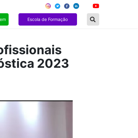
gem
Escola de Formação
fissionais
óstica 2023