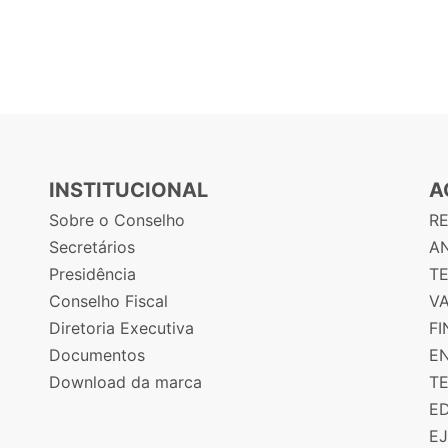
INSTITUCIONAL
A
Sobre o Conselho
R
Secretários
AN
Presidência
T
Conselho Fiscal
V
Diretoria Executiva
F
Documentos
E
Download da marca
T
E
E