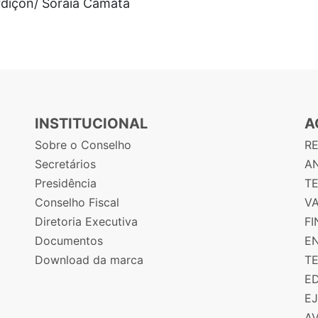
Ardiçon/ Soraia Camata
INSTITUCIONAL
A
Sobre o Conselho
R
Secretários
AN
Presidência
T
Conselho Fiscal
V
Diretoria Executiva
F
Documentos
E
Download da marca
T
E
E
A