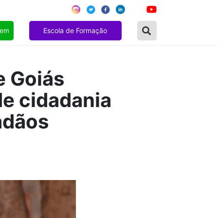
gem
Escola de Formação
e Goiás
e cidadania
dadãos