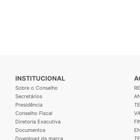
INSTITUCIONAL
A
Sobre o Conselho
R
Secretários
AN
Presidência
T
Conselho Fiscal
V
Diretoria Executiva
F
Documentos
E
Download da marca
T