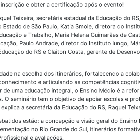
 inscrição e obter a certificação após o evento!
uel Teixeira, secretária estadual da Educação do RS,
 Estado de São Paulo, Katia Smole, diretora do Insti
Educação e Trabalho, Maria Helena Guimarães de Cast
ação, Paulo Andrade, diretor do Instituto iungo, Már
Educação do RS e Claiton Costa, gerente de Desenvo
idade na escolha dos itinerários, fortalecendo a col
 conhecimento e articulando as competências cognit
r de uma educação integral, o Ensino Médio é a refo
. O seminário tem o objetivo de apoiar escolas e pro
xplica a secretária da Educação do RS, Raquel Teixe
ebatidos estão: a concepção e visão geral do Ensino
ementação no Rio Grande do Sul, itinerários formati
ofissional e avaliações.