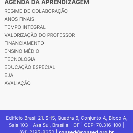
AGENDA DA APRENDIZAGEM
REGIME DE COLABORAÇÃO
ANOS FINAIS
TEMPO INTEGRAL
VALORIZAÇÃO DO PROFESSOR
FINANCIAMENTO
ENSINO MÉDIO
TECNOLOGIA
EDUCAÇÃO ESPECIAL
EJA
AVALIAÇÃO
Edifício Brasil 21. SHS, Quadra 6, Conjunto A, Bloco A,
Sala 103 - Asa Sul, Brasília - DF | CEP: 70.316-100 |
(61) 2195-8650 |
consed@consed.org.br