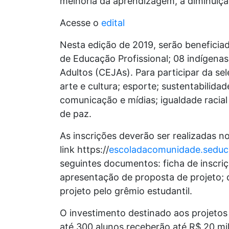
melhoria da aprendizagem, a diminuiçã
Acesse o
edital
Nesta edição de 2019, serão beneficiad
de Educação Profissional; 08 indígen
Adultos (CEJAs). Para participar da se
arte e cultura; esporte; sustentabilida
comunicação e mídias; igualdade racial
de paz.
As inscrições deverão ser realizadas n
link https://
escoladacomunidade.seduc.
seguintes documentos: ficha de inscr
apresentação de proposta de projeto;
projeto pelo grêmio estudantil.
O investimento destinado aos projetos
até 300 alunos receberão até R$ 20 mil