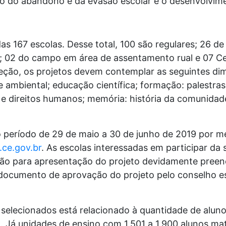
o do abandono e da evasão escolar e o desenvolvime
as 167 escolas. Desse total, 100 são regulares; 26 
as; 02 do campo em área de assentamento rual e 07 
leção, os projetos devem contemplar as seguintes dim
de ambiental; educação científica; formação: palestras,
 e direitos humanos; memória: história da comunidade
o período de 29 de maio a 30 de junho de 2019 por m
ce.gov.br
. As escolas interessadas em participar d
ição para apresentação do projeto devidamente pree
 documento de aprovação do projeto pelo conselho e
 selecionados está relacionado à quantidade de alun
. Já unidades de ensino com 1.501 a 1.900 alunos ma