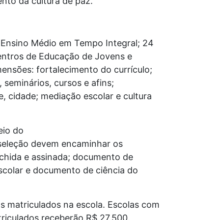
nto da cultura de paz.
de Ensino Médio em Tempo Integral; 24
Centros de Educação de Jovens e
ensões: fortalecimento do currículo;
 seminários, cursos e afins;
, cidade; mediação escolar e cultura
eio do
a seleção devem encaminhar os
nchida e assinada; documento de
scolar e documento de ciência do
os matriculados na escola. Escolas com
triculados receberão R$ 27.500.